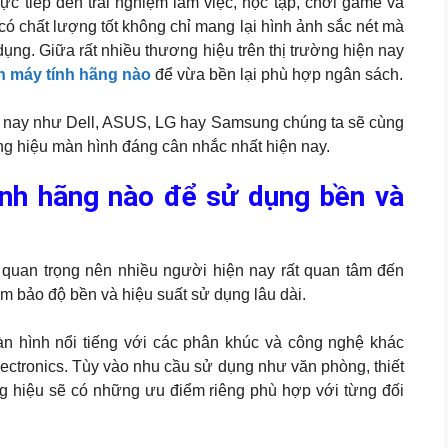
rực tiếp đến trải nghiệm làm việc, học tập, chơi game và
 có chất lượng tốt không chỉ mang lại hình ảnh sắc nét mà
ụng. Giữa rất nhiều thương hiệu trên thị trường hiện nay
 máy tính hãng nào
để vừa bền lại phù hợp ngân sách.
iện nay như Dell, ASUS, LG hay Samsung chúng ta sẽ cùng
ơng hiệu màn hình đáng cân nhắc nhất hiện nay.
nh hãng nào để sử dụng bền và
ị quan trọng nên nhiều người hiện nay rất quan tâm đến
 bảo độ bền và hiệu suất sử dụng lâu dài.
àn hình nổi tiếng với các phân khúc và công nghệ khác
ectronics. Tùy vào nhu cầu sử dụng như văn phòng, thiết
ơng hiệu sẽ có những ưu điểm riêng phù hợp với từng đối