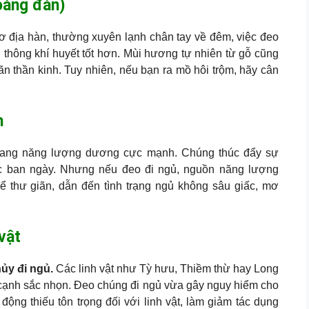
oàng đàn)
 địa hàn, thường xuyên lạnh chân tay về đêm, việc đeo
 thông khí huyết tốt hơn. Mùi hương tự nhiên từ gỗ cũng
n thần kinh. Tuy nhiên, nếu bạn ra mồ hôi trộm, hãy cân
h
 mang năng lượng dương cực mạnh. Chúng thúc đẩy sự
ệc ban ngày. Nhưng nếu đeo đi ngủ, nguồn năng lượng
ể thư giãn, dẫn đến tình trạng ngủ không sâu giấc, mơ
vật
ủy đi ngủ.
Các linh vật như Tỳ hưu, Thiềm thừ hay Long
c cạnh sắc nhọn. Đeo chúng đi ngủ vừa gây nguy hiểm cho
động thiếu tôn trọng đối với linh vật, làm giảm tác dụng