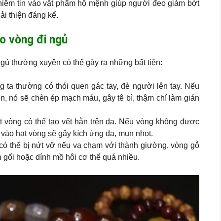
 niềm tin vào vật phẩm hộ mệnh giúp người đeo giảm bớt
ải thiện đáng kể.
 vòng đi ngủ
ngủ thường xuyên có thể gây ra những bất tiện:
 ta thường có thói quen gác tay, đè người lên tay. Nếu
n, nó sẽ chèn ép mạch máu, gây tê bì, thậm chí làm gián
 vòng có thể tạo vết hằn trên da. Nếu vòng không được
 vào hạt vòng sẽ gây kích ứng da, mụn nhọt.
ó thể bị nứt vỡ nếu va chạm với thành giường, vòng gỗ
n gối hoặc dính mồ hôi cơ thể quá nhiều.