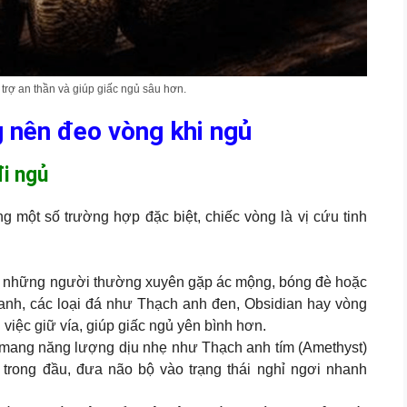
rợ an thần và giúp giấc ngủ sâu hơn.
g nên đeo vòng khi ngủ
i ngủ
ng một số trường hợp đặc biệt, chiếc vòng là vị cứu tinh
 những người thường xuyên gặp ác mộng, bóng đè hoặc
anh, các loại đá như Thạch anh đen, Obsidian hay vòng
việc giữ vía, giúp giấc ngủ yên bình hơn.
 mang năng lượng dịu nhẹ như Thạch anh tím (Amethyst)
trong đầu, đưa não bộ vào trạng thái nghỉ ngơi nhanh