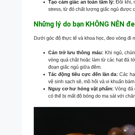
Tạo cảm giác an toàn tâm lý:
Đôi khi,
stress, từ đó chất lượng giấc ngủ được c
Những lý do bạn KHÔNG NÊN đeo
Dưới góc độ thực tế và khoa học, đeo vòng đi 
Cản trở lưu thông máu:
Khi ngủ, chúng
vòng quá chật hoặc làm từ các hạt đá lớ
đoạn giấc ngủ giữa đêm.
Tác động tiêu cực đến làn da:
Các hạt
vệ sinh sạch sẽ, mồ hôi và vi khuẩn bám
Nguy cơ hư hỏng vật phẩm:
Vòng đá c
có thể bị mất độ bóng do ma sát với chă