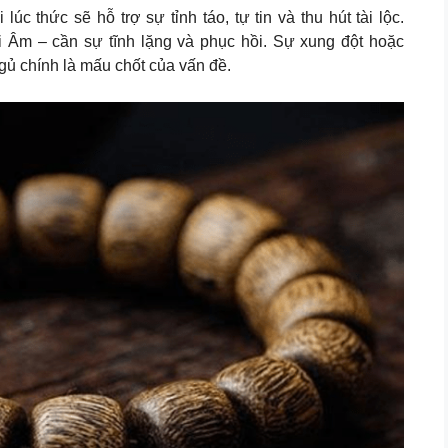
c thức sẽ hỗ trợ sự tỉnh táo, tự tin và thu hút tài lộc.
i Âm – cần sự tĩnh lặng và phục hồi. Sự xung đột hoặc
gủ chính là mấu chốt của vấn đề.