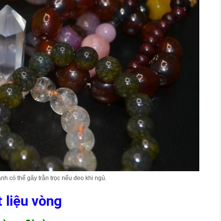
h có thể gây trằn trọc nếu đeo khi ngủ.
t liệu vòng