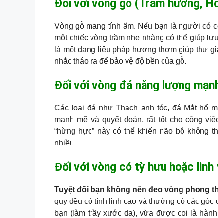
Đối với vòng gỗ (Trầm hương, H
Vòng gỗ mang tính ấm. Nếu bạn là người có cơ
một chiếc vòng trầm nhẹ nhàng có thể giúp lưu
là một dạng liệu pháp hương thơm giúp thư giã
nhắc tháo ra để bảo vệ độ bền của gỗ.
Đối với vòng đá năng lượng mạn
Các loại đá như Thạch anh tóc, đá Mắt hổ
mạnh mẽ và quyết đoán, rất tốt cho công vi
“hừng hực” này có thể khiến não bộ không th
nhiều.
Đối với vòng có tỳ hưu hoặc linh 
Tuyệt đối bạn không nên đeo vòng phong th
quy đều có tính linh cao và thường có các gó
bạn (làm trầy xước da), vừa được coi là hành 