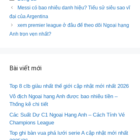
mục
Điều
Messi có bao nhiêu danh hiệu? Tiểu sử siêu sao vĩ
hướng
đại của Argentina
bài
xem premier league ở đâu để theo dõi Ngoại hạng
viết
Anh trọn vẹn nhất?
Bài viết mới
Top 8 clb giàu nhất thế giới cập nhật mới nhất 2026
Vô địch Ngoại hạng Anh được bao nhiêu tiền –
Thống kê chi tiết
Các Suất Dự C1 Ngoại Hạng Anh – Cách Tính Vé
Champions League
Top ghi bàn vua phá lưới serie A cập nhật mới nhất