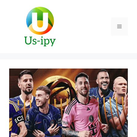
Chuyển
đến
nội
dung
Menu