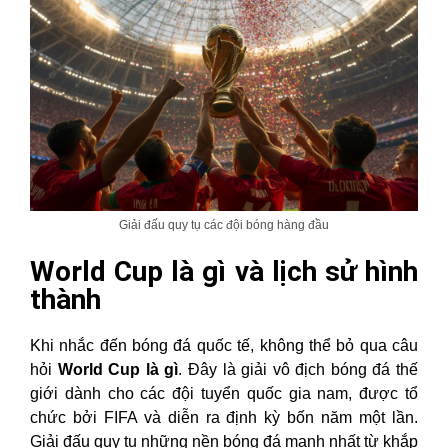
Giải đấu quy tụ các đội bóng hàng đầu
World Cup là gì và lịch sử hình
thành
Khi nhắc đến bóng đá quốc tế, không thể bỏ qua câu
hỏi
World Cup là gì
. Đây là giải vô địch bóng đá thế
giới dành cho các đội tuyển quốc gia nam, được tổ
chức bởi FIFA và diễn ra định kỳ bốn năm một lần.
Giải đấu quy tụ những nền bóng đá mạnh nhất từ khắp