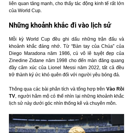
liên quan tăng mạnh, cho thấy tác động kinh tế rất lớn
của World Cup.
Những khoảnh khắc đi vào lịch sử
Mỗi kỳ World Cup đều ghi dấu những trận đấu và
khoảnh khắc đáng nhớ. Từ “Bàn tay của Chúa” của
Diego Maradona năm 1986, cú vô lê tuyệt đẹp của
Zinedine Zidane năm 1998 cho đến màn đăng quang
đầy cảm xúc của Lionel Messi năm 2022, tất cả đều
trở thành ký ức khó quên đối với người yêu bóng đá.
Thông qua các bài phân tích và tổng hợp trên
Vào Rồi
TV
, người hâm mộ có thể nhìn lại những khoảnh khắc
lịch sử này dưới góc nhìn thống kê và chuyên môn.